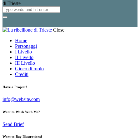
Close
Home
Personaggi
I Livello
II Livello
III Livello
Gioco di ruolo
Crediti
Have a Project?
info@website.com
Want to Work With Me?
Send Brief
Want to Buy Illustrations?