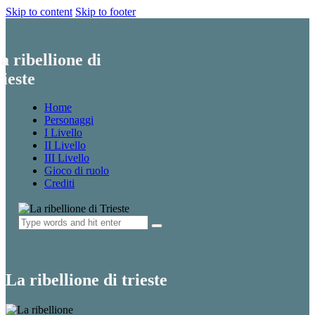
Skip to content
Skip to footer
a ribellione di
rieste
Home
Personaggi
I Livello
II Livello
III Livello
Gioco di ruolo
Crediti
La ribellione di trieste