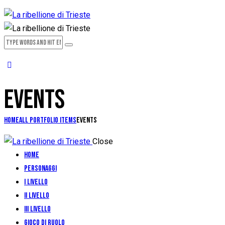
EVENTS
Home
All Portfolio items
Events
Close
Home
Personaggi
I Livello
II Livello
III Livello
Gioco di ruolo