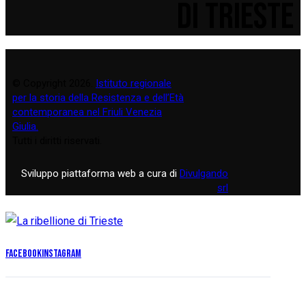
DI TRIESTE
© Copyright 2026.
Istituto regionale
per la storia della Resistenza e dell’Età
contemporanea nel Friuli Venezia
Giulia.
Tutti i diritti riservati.
Sviluppo piattaforma web a cura di
Divulgando
srl
Facebook
Instagram