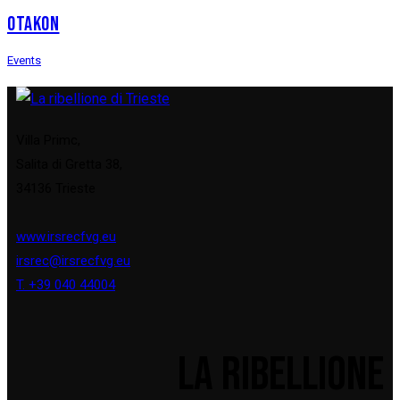
OTAKON
Events
Villa Primc,
Salita di Gretta 38,
34136 Trieste
www.irsrecfvg.eu
irsrec@irsrecfvg.eu
T. +39 040 44004
LA RIBELLIONE